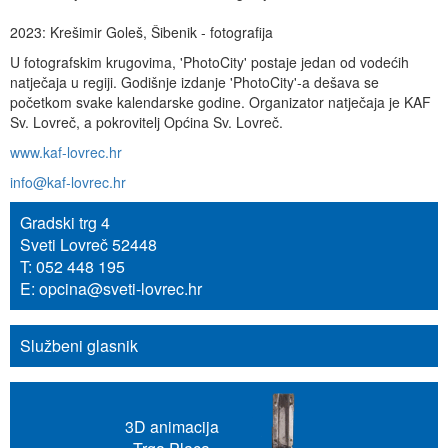
2023: Krešimir Goleš, Šibenik - fotografija
U fotografskim krugovima, 'PhotoCity' postaje jedan od vodećih
natječaja u regiji. Godišnje izdanje 'PhotoCity'-a dešava se
početkom svake kalendarske godine. Organizator natječaja je KAF
Sv. Lovreč, a pokrovitelj Općina Sv. Lovreč.
www.kaf-lovrec.hr
info@kaf-lovrec.hr
Gradski trg 4
Sveti Lovreč 52448
T: 052 448 195
E: opcina@sveti-lovrec.hr
Službeni glasnik
3D animacija