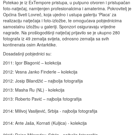
Potekao je iz ExTempore pristupa, u putpuno otvoren i pristupačan
foto-natječaj, namijenjen profesionalcima i amaterima. Pokrovitelj je
Općina Sveti Lovreč, koja ujedno i ustupa galeriju 'Placa' za
realizaciju natječaja i foto-izložbe, te omogućava pobjednicima
samostalnu izložbu u galeriji. Sponzori osiguravaju vrijedne
nagrade. Na prošlogodišnji natječaj prijavilo se je ukupno 280
fotografa iz 49 zemalja svijeta, odnosno zemalja sa svih
kontinenata osim Antarktike.
Dosadašnji pobjednici su:
2011: Igor Blagonić – kolekcija
2012: Vesna Janko Finderle – kolekcija
2012: Josip Bilandžić – najbolja fotografija
2013: Masha Ru (NL) - kolekcija
2013: Roberto Pavić – najbolja fotografija
2014: Milivoj Vasiljević, Srbija - najbolja fotografija
2014: Ante Jaša, Kornati (Kuljica) - kolekcija