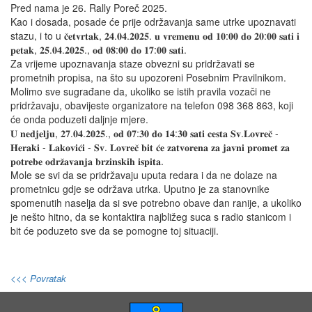
Pred nama je 26. Rally Poreč 2025.
Kao i dosada, posade će prije održavanja same utrke upoznavati
stazu, i to u 𝐜̌𝐞𝐭𝐯𝐫𝐭𝐚𝐤, 𝟐𝟒.𝟎𝟒.𝟐𝟎𝟐𝟓. 𝐮 𝐯𝐫𝐞𝐦𝐞𝐧𝐮 𝐨𝐝 𝟏𝟎:𝟎𝟎 𝐝𝐨 𝟐𝟎:𝟎𝟎 𝐬𝐚𝐭𝐢 𝐢
𝐩𝐞𝐭𝐚𝐤, 𝟐𝟓.𝟎𝟒.𝟐𝟎𝟐𝟓., 𝐨𝐝 𝟎𝟖:𝟎𝟎 𝐝𝐨 𝟏𝟕:𝟎𝟎 𝐬𝐚𝐭𝐢.
Za vrijeme upoznavanja staze obvezni su pridržavati se
prometnih propisa, na što su upozoreni Posebnim Pravilnikom.
Molimo sve sugrađane da, ukoliko se istih pravila vozači ne
pridržavaju, obavijeste organizatore na telefon 098 368 863, koji
će onda poduzeti daljnje mjere.
𝐔 𝐧𝐞𝐝𝐣𝐞𝐥𝐣𝐮, 𝟐𝟕.𝟎𝟒.𝟐𝟎𝟐𝟓., 𝐨𝐝 𝟎𝟕:𝟑𝟎 𝐝𝐨 𝟏𝟒:𝟑𝟎 𝐬𝐚𝐭𝐢 𝐜𝐞𝐬𝐭𝐚 𝐒𝐯.𝐋𝐨𝐯𝐫𝐞𝐜̌ -
𝐇𝐞𝐫𝐚𝐤𝐢 - 𝐋𝐚𝐤𝐨𝐯𝐢𝐜́𝐢 - 𝐒𝐯. 𝐋𝐨𝐯𝐫𝐞𝐜̌ 𝐛𝐢𝐭 𝐜́𝐞 𝐳𝐚𝐭𝐯𝐨𝐫𝐞𝐧𝐚 𝐳𝐚 𝐣𝐚𝐯𝐧𝐢 𝐩𝐫𝐨𝐦𝐞𝐭 𝐳𝐚
𝐩𝐨𝐭𝐫𝐞𝐛𝐞 𝐨𝐝𝐫𝐳̌𝐚𝐯𝐚𝐧𝐣𝐚 𝐛𝐫𝐳𝐢𝐧𝐬𝐤𝐢𝐡 𝐢𝐬𝐩𝐢𝐭𝐚.
Mole se svi da se pridržavaju uputa redara i da ne dolaze na
prometnicu gdje se održava utrka. Uputno je za stanovnike
spomenutih naselja da si sve potrebno obave dan ranije, a ukoliko
je nešto hitno, da se kontaktira najbližeg suca s radio stanicom i
bit će poduzeto sve da se pomogne toj situaciji.
<<< Povratak