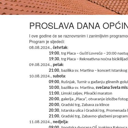
PROSLAVA DANA OPĆIN
I ove godine će se raznovrsnim i zanimljivim programom
Program je sljedeći:
08.08.2024.,
četvrtak
:
19:00
, trg Placa –
Gušti Lovreča
– 20:00 nastupi
19:30
, trg Placa – Rekreativna noćna biciklilj
09.08.2024.,
petak
:
21:00
, bazilika sv. Martina – koncert Istarsk
10.08.2024.,
subota
:
09:00
, Rušnjak, Turnir u gađanju glinenih gol
10:00
, bazilika sv. Martina,
svečana Sveta mis
11:00
, Limski zaljev, Plivački maraton
20:00
, galerija „Placa“, otvaranje izložbe fot
20:00
, Gradski trg, Zabava za klince
20:30
, Istarska ulica i Gradski trg, Promenada
21:00
, Gradski trg, Zabavno-glazbeni program
11.08.2024.,
nedjelja
:
09:00
, Sportska dvorana OŠ Joakima Rakovca, i