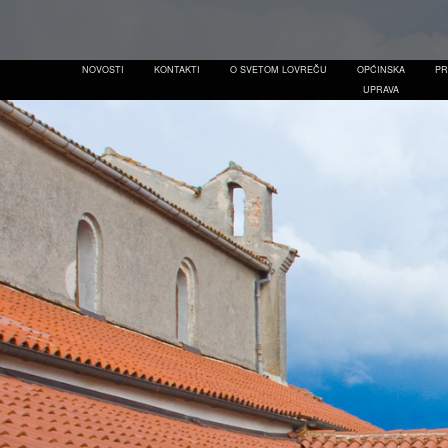
NOVOSTI
KONTAKTI
O SVETOM LOVREČU
OPĆINSKA
P
UPRAVA