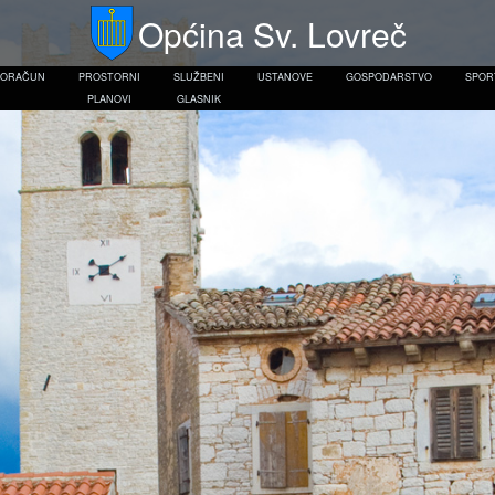
Općina Sv. Lovreč
RORAČUN
PROSTORNI
SLUŽBENI
USTANOVE
GOSPODARSTVO
SPOR
PLANOVI
GLASNIK