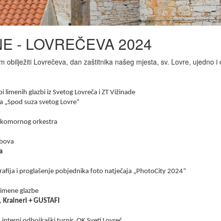
E - LOVREČEVA 2024
 obilježiti Lovrečeva, dan zaštitnika našeg mjesta, sv. Lovre, ujedno i
 limenih glazbi iz Svetog Lovreča i ZT Vižinade
ada „Spod suza svetog Lovre“
og komornog orkestra
ubova
a
ografija i proglašenje pobjednika foto natječaja „PhotoCity 2024“
 limene glazbe
,
Kraineri + GUSTAFI
nterni odbojkaški turnir, OK Sveti Lovreč